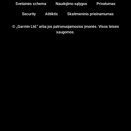
Svetainės schema
Naudojimo sąlygos
Privatumas
Security
Atitiktis
Skaitmeninis prieinamumas
© „Garmin Ltd.“ arba jos patronuojamosios įmonės. Visos teisės
saugomos.