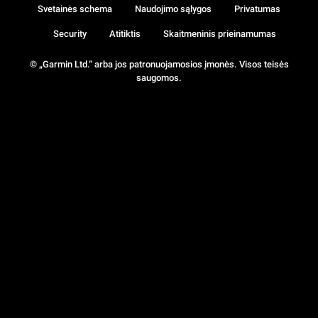
Svetainės schema
Naudojimo sąlygos
Privatumas
Security
Atitiktis
Skaitmeninis prieinamumas
© „Garmin Ltd.“ arba jos patronuojamosios įmonės. Visos teisės
saugomos.