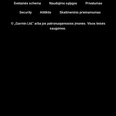
Svetainės schema
Naudojimo sąlygos
Privatumas
Security
Atitiktis
Skaitmeninis prieinamumas
© „Garmin Ltd.“ arba jos patronuojamosios įmonės. Visos teisės
saugomos.