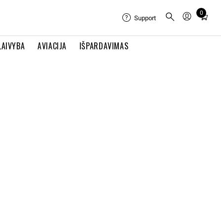
0
Total
Support
items
in
LAIVYBA
AVIACIJA
IŠPARDAVIMAS
cart:
0