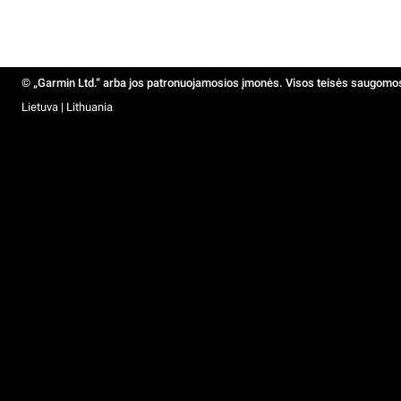
© „Garmin Ltd.“ arba jos patronuojamosios įmonės. Visos teisės saugomo
Lietuva | Lithuania