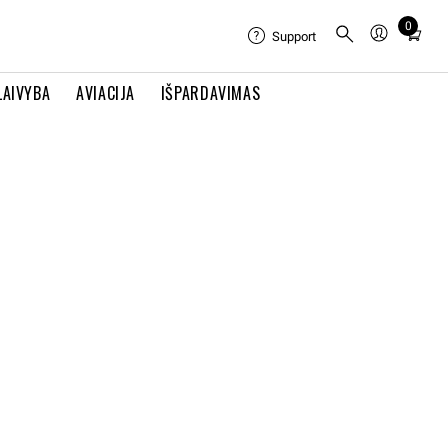
0
Total
Support
items
in
LAIVYBA
AVIACIJA
IŠPARDAVIMAS
cart:
0