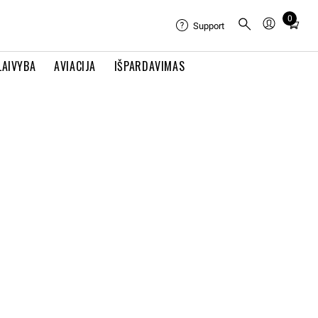
0
Total
Support
items
in
LAIVYBA
AVIACIJA
IŠPARDAVIMAS
cart:
0