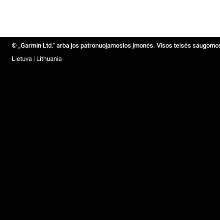
© „Garmin Ltd.“ arba jos patronuojamosios įmonės. Visos teisės saugomo
Lietuva | Lithuania