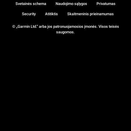
Svetainės schema
Naudojimo sąlygos
Privatumas
Security
Atitiktis
Skaitmeninis prieinamumas
© „Garmin Ltd.“ arba jos patronuojamosios įmonės. Visos teisės
saugomos.