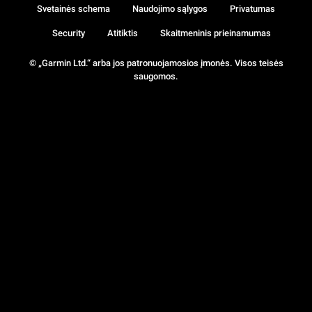
Svetainės schema
Naudojimo sąlygos
Privatumas
Security
Atitiktis
Skaitmeninis prieinamumas
© „Garmin Ltd.“ arba jos patronuojamosios įmonės. Visos teisės
saugomos.