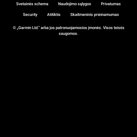
Svetainės schema
Naudojimo sąlygos
Privatumas
Security
Atitiktis
Skaitmeninis prieinamumas
© „Garmin Ltd.“ arba jos patronuojamosios įmonės. Visos teisės
saugomos.