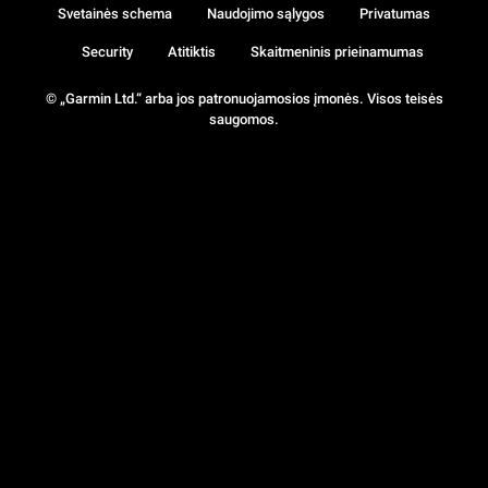
Svetainės schema
Naudojimo sąlygos
Privatumas
Security
Atitiktis
Skaitmeninis prieinamumas
© „Garmin Ltd.“ arba jos patronuojamosios įmonės. Visos teisės
saugomos.