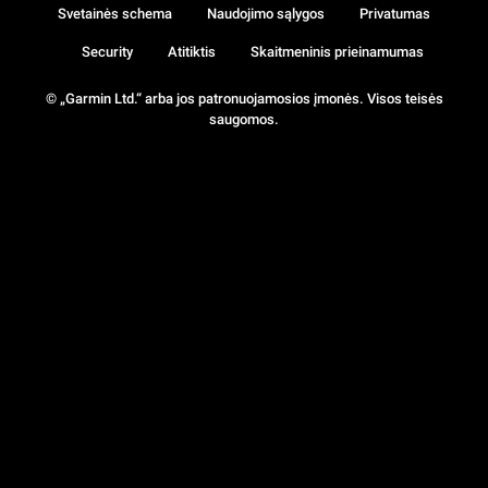
Svetainės schema
Naudojimo sąlygos
Privatumas
Security
Atitiktis
Skaitmeninis prieinamumas
© „Garmin Ltd.“ arba jos patronuojamosios įmonės. Visos teisės
saugomos.