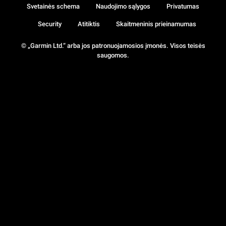
Svetainės schema
Naudojimo sąlygos
Privatumas
Security
Atitiktis
Skaitmeninis prieinamumas
© „Garmin Ltd.“ arba jos patronuojamosios įmonės. Visos teisės
saugomos.