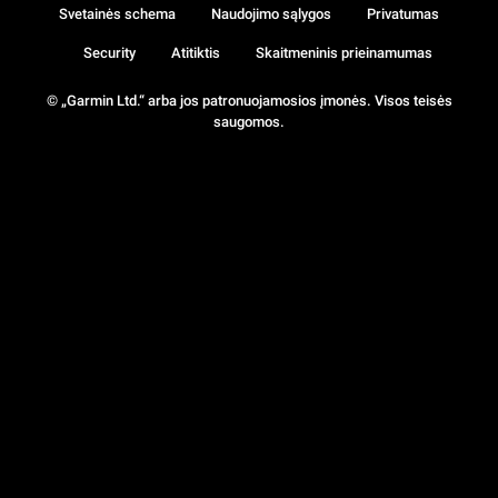
Svetainės schema
Naudojimo sąlygos
Privatumas
Security
Atitiktis
Skaitmeninis prieinamumas
© „Garmin Ltd.“ arba jos patronuojamosios įmonės. Visos teisės
saugomos.