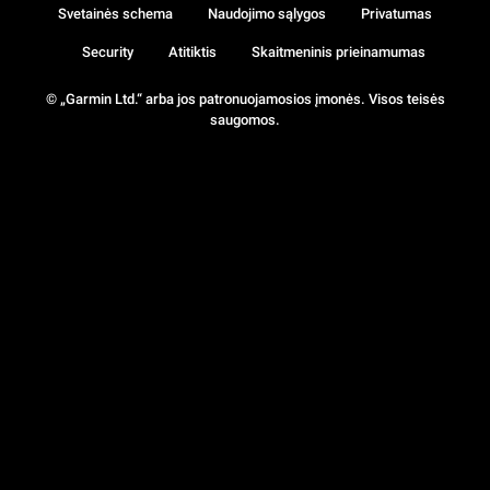
Svetainės schema
Naudojimo sąlygos
Privatumas
Security
Atitiktis
Skaitmeninis prieinamumas
© „Garmin Ltd.“ arba jos patronuojamosios įmonės. Visos teisės
saugomos.