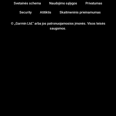
Svetainės schema
Naudojimo sąlygos
Privatumas
Security
Atitiktis
Skaitmeninis prieinamumas
© „Garmin Ltd.“ arba jos patronuojamosios įmonės. Visos teisės
saugomos.