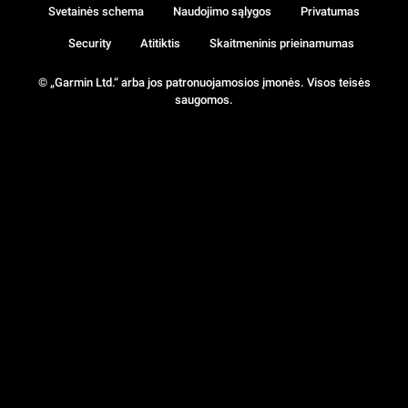
Svetainės schema
Naudojimo sąlygos
Privatumas
Security
Atitiktis
Skaitmeninis prieinamumas
© „Garmin Ltd.“ arba jos patronuojamosios įmonės. Visos teisės
saugomos.