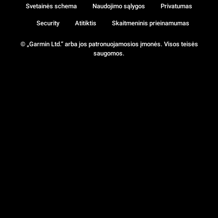
Svetainės schema
Naudojimo sąlygos
Privatumas
Security
Atitiktis
Skaitmeninis prieinamumas
© „Garmin Ltd.“ arba jos patronuojamosios įmonės. Visos teisės
saugomos.