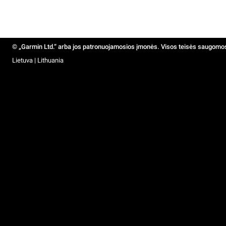
© „Garmin Ltd.“ arba jos patronuojamosios įmonės. Visos teisės saugomo
Lietuva | Lithuania