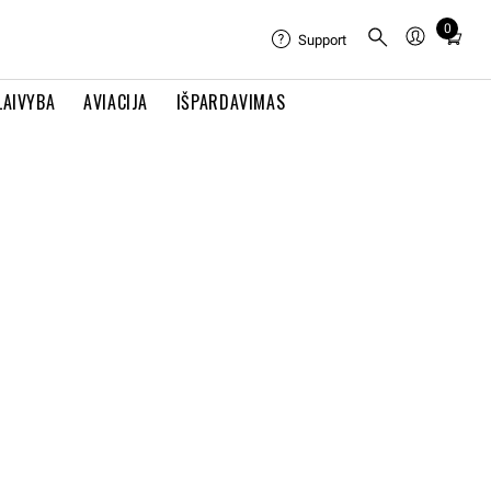
0
Total
Support
items
in
LAIVYBA
AVIACIJA
IŠPARDAVIMAS
cart:
0