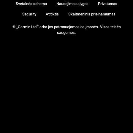
Svetainės schema
Naudojimo sąlygos
Privatumas
Security
Atitiktis
Skaitmeninis prieinamumas
© „Garmin Ltd.“ arba jos patronuojamosios įmonės. Visos teisės
saugomos.