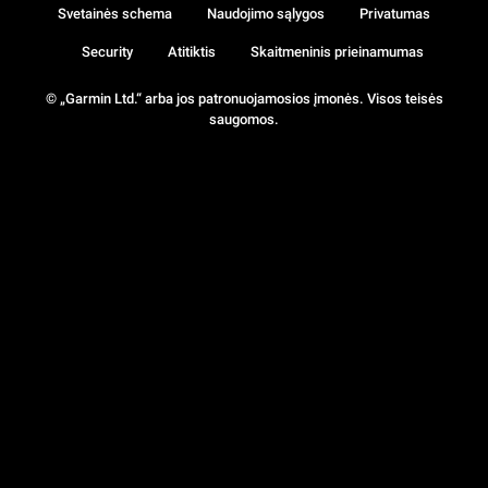
Svetainės schema
Naudojimo sąlygos
Privatumas
Security
Atitiktis
Skaitmeninis prieinamumas
© „Garmin Ltd.“ arba jos patronuojamosios įmonės. Visos teisės
saugomos.