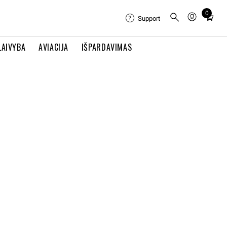
0
Total
Support
items
in
LAIVYBA
AVIACIJA
IŠPARDAVIMAS
cart:
0