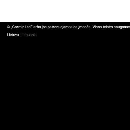
© „Garmin Ltd.“ arba jos patronuojamosios įmonės. Visos teisės saugomo
Lietuva | Lithuania