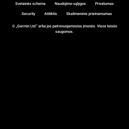
Svetainės schema
Naudojimo sąlygos
Privatumas
Security
Atitiktis
Skaitmeninis prieinamumas
© „Garmin Ltd.“ arba jos patronuojamosios įmonės. Visos teisės
saugomos.