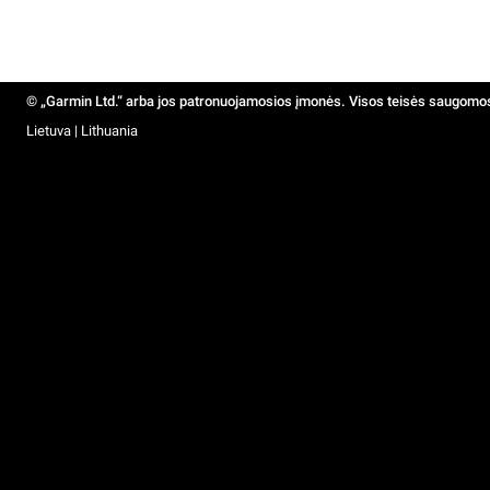
© „Garmin Ltd.“ arba jos patronuojamosios įmonės. Visos teisės saugomo
Lietuva | Lithuania