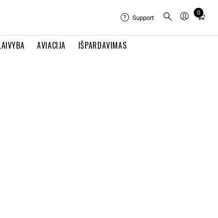
0
Total
Support
items
in
LAIVYBA
AVIACIJA
IŠPARDAVIMAS
cart:
0