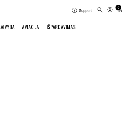
0
Total
Support
items
in
LAIVYBA
AVIACIJA
IŠPARDAVIMAS
cart:
0