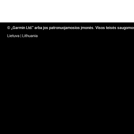
© „Garmin Ltd.“ arba jos patronuojamosios įmonės. Visos teisės saugomo
Lietuva | Lithuania