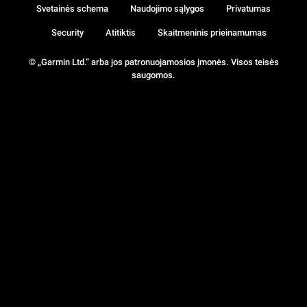
Svetainės schema
Naudojimo sąlygos
Privatumas
Security
Atitiktis
Skaitmeninis prieinamumas
© „Garmin Ltd.“ arba jos patronuojamosios įmonės. Visos teisės
saugomos.