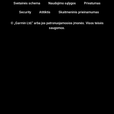
Svetainės schema
Naudojimo sąlygos
Privatumas
Security
Atitiktis
Skaitmeninis prieinamumas
© „Garmin Ltd.“ arba jos patronuojamosios įmonės. Visos teisės
saugomos.