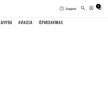
0
Total
Support
items
in
LAIVYBA
AVIACIJA
IŠPARDAVIMAS
cart:
0