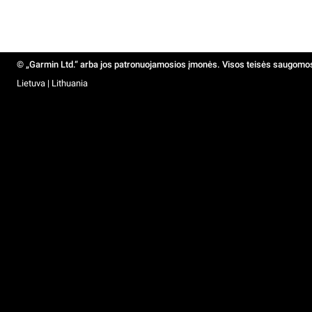
© „Garmin Ltd.“ arba jos patronuojamosios įmonės. Visos teisės saugomo
Lietuva | Lithuania