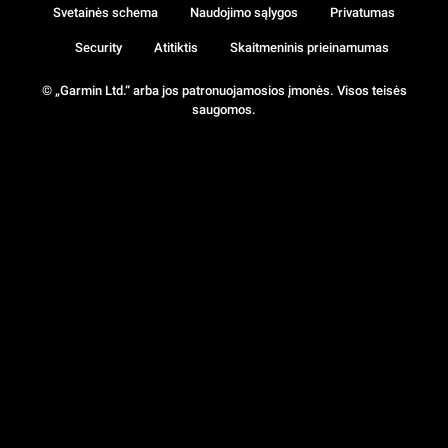
Svetainės schema
Naudojimo sąlygos
Privatumas
Security
Atitiktis
Skaitmeninis prieinamumas
© „Garmin Ltd.“ arba jos patronuojamosios įmonės. Visos teisės
saugomos.