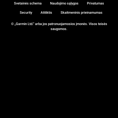
Svetainės schema
Naudojimo sąlygos
Privatumas
Security
Atitiktis
Skaitmeninis prieinamumas
© „Garmin Ltd.“ arba jos patronuojamosios įmonės. Visos teisės
saugomos.