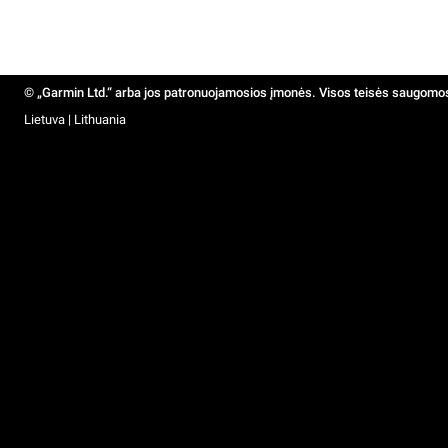
© „Garmin Ltd.“ arba jos patronuojamosios įmonės. Visos teisės saugomo
Lietuva | Lithuania