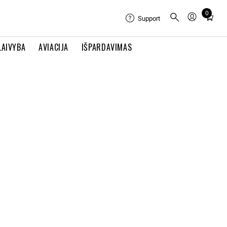
0
Total
Support
items
in
LAIVYBA
AVIACIJA
IŠPARDAVIMAS
cart:
0