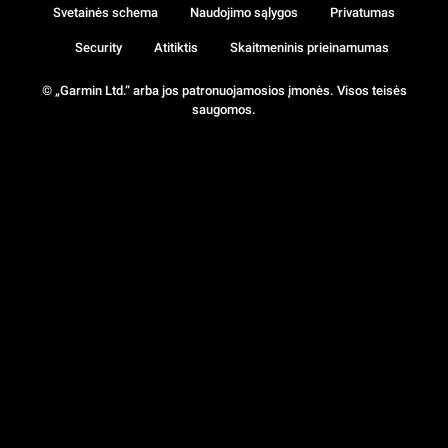
Svetainės schema
Naudojimo sąlygos
Privatumas
Security
Atitiktis
Skaitmeninis prieinamumas
© „Garmin Ltd.“ arba jos patronuojamosios įmonės. Visos teisės
saugomos.