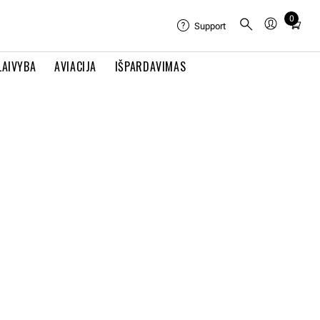
0
Total
Support
items
in
LAIVYBA
AVIACIJA
IŠPARDAVIMAS
cart:
0