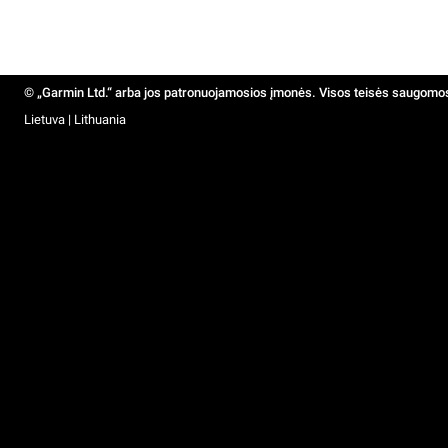
© „Garmin Ltd.“ arba jos patronuojamosios įmonės. Visos teisės saugomo
Lietuva | Lithuania