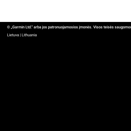
© „Garmin Ltd.“ arba jos patronuojamosios įmonės. Visos teisės saugomo
Lietuva | Lithuania