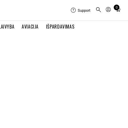
0
Total
Support
items
in
LAIVYBA
AVIACIJA
IŠPARDAVIMAS
cart:
0