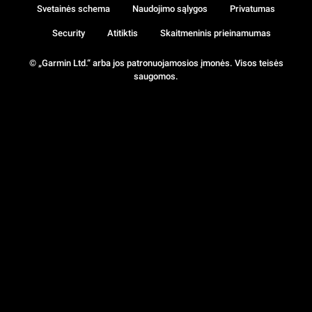
Svetainės schema
Naudojimo sąlygos
Privatumas
Security
Atitiktis
Skaitmeninis prieinamumas
© „Garmin Ltd.“ arba jos patronuojamosios įmonės. Visos teisės
saugomos.