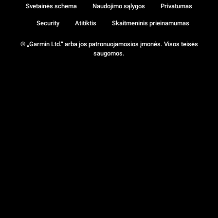
Svetainės schema
Naudojimo sąlygos
Privatumas
Security
Atitiktis
Skaitmeninis prieinamumas
© „Garmin Ltd.“ arba jos patronuojamosios įmonės. Visos teisės
saugomos.