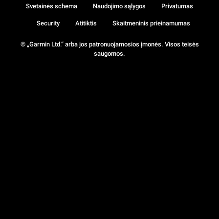
Svetainės schema
Naudojimo sąlygos
Privatumas
Security
Atitiktis
Skaitmeninis prieinamumas
© „Garmin Ltd.“ arba jos patronuojamosios įmonės. Visos teisės
saugomos.