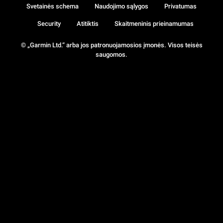
Svetainės schema
Naudojimo sąlygos
Privatumas
Security
Atitiktis
Skaitmeninis prieinamumas
© „Garmin Ltd.“ arba jos patronuojamosios įmonės. Visos teisės
saugomos.