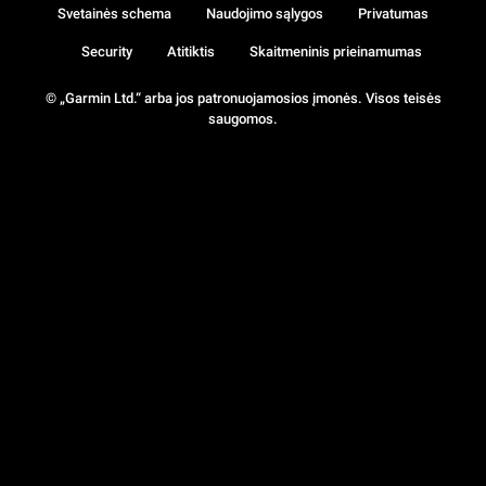
Svetainės schema
Naudojimo sąlygos
Privatumas
Security
Atitiktis
Skaitmeninis prieinamumas
© „Garmin Ltd.“ arba jos patronuojamosios įmonės. Visos teisės
saugomos.