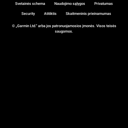
Svetainės schema
Naudojimo sąlygos
Privatumas
Security
Atitiktis
Skaitmeninis prieinamumas
© „Garmin Ltd.“ arba jos patronuojamosios įmonės. Visos teisės
saugomos.