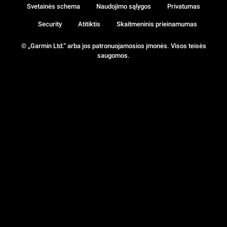
Svetainės schema
Naudojimo sąlygos
Privatumas
Security
Atitiktis
Skaitmeninis prieinamumas
© „Garmin Ltd.“ arba jos patronuojamosios įmonės. Visos teisės
saugomos.