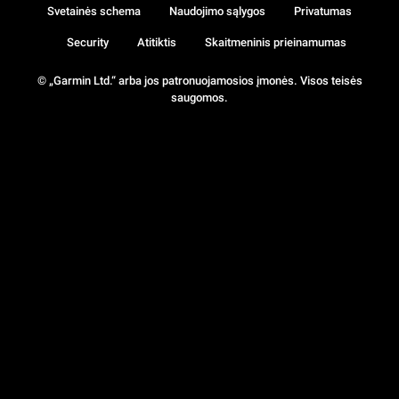
Svetainės schema
Naudojimo sąlygos
Privatumas
Security
Atitiktis
Skaitmeninis prieinamumas
© „Garmin Ltd.“ arba jos patronuojamosios įmonės. Visos teisės
saugomos.