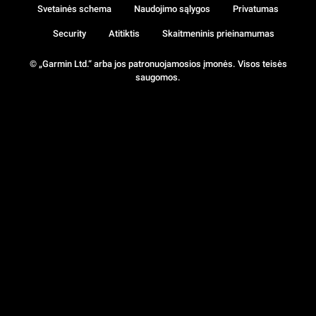
Svetainės schema
Naudojimo sąlygos
Privatumas
Security
Atitiktis
Skaitmeninis prieinamumas
© „Garmin Ltd.“ arba jos patronuojamosios įmonės. Visos teisės
saugomos.