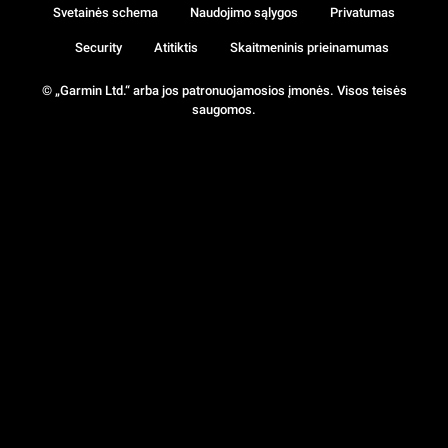
Svetainės schema
Naudojimo sąlygos
Privatumas
Security
Atitiktis
Skaitmeninis prieinamumas
© „Garmin Ltd.“ arba jos patronuojamosios įmonės. Visos teisės
saugomos.