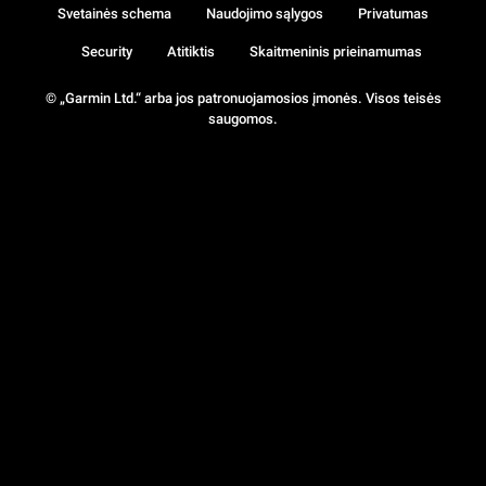
Svetainės schema
Naudojimo sąlygos
Privatumas
Security
Atitiktis
Skaitmeninis prieinamumas
© „Garmin Ltd.“ arba jos patronuojamosios įmonės. Visos teisės
saugomos.