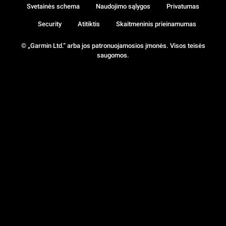
Svetainės schema
Naudojimo sąlygos
Privatumas
Security
Atitiktis
Skaitmeninis prieinamumas
© „Garmin Ltd.“ arba jos patronuojamosios įmonės. Visos teisės
saugomos.