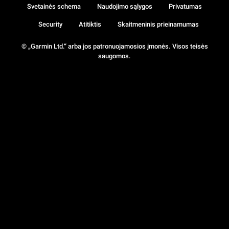
Svetainės schema
Naudojimo sąlygos
Privatumas
Security
Atitiktis
Skaitmeninis prieinamumas
© „Garmin Ltd.“ arba jos patronuojamosios įmonės. Visos teisės
saugomos.