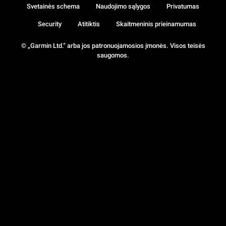
Svetainės schema
Naudojimo sąlygos
Privatumas
Security
Atitiktis
Skaitmeninis prieinamumas
© „Garmin Ltd.“ arba jos patronuojamosios įmonės. Visos teisės
saugomos.