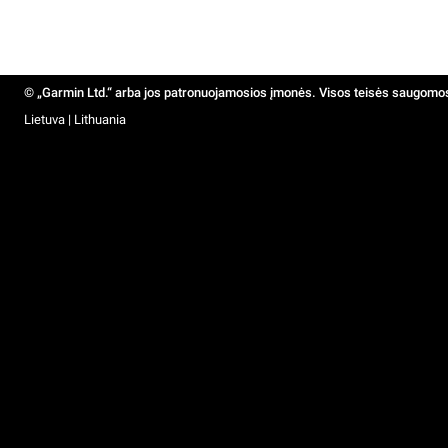
© „Garmin Ltd.“ arba jos patronuojamosios įmonės. Visos teisės saugomo
Lietuva | Lithuania