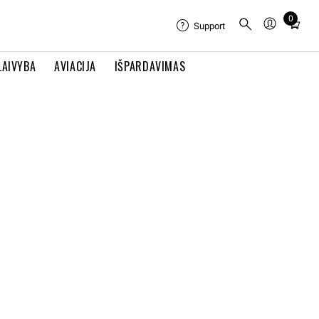
0
Total
Support
items
in
LAIVYBA
AVIACIJA
IŠPARDAVIMAS
cart:
0