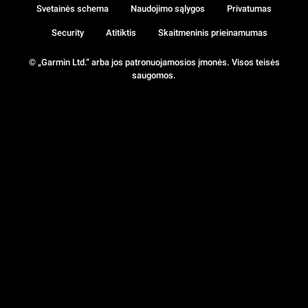
Svetainės schema
Naudojimo sąlygos
Privatumas
Security
Atitiktis
Skaitmeninis prieinamumas
© „Garmin Ltd.“ arba jos patronuojamosios įmonės. Visos teisės
saugomos.