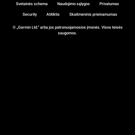
Svetainės schema
Naudojimo sąlygos
Privatumas
Security
Atitiktis
Skaitmeninis prieinamumas
© „Garmin Ltd.“ arba jos patronuojamosios įmonės. Visos teisės
saugomos.